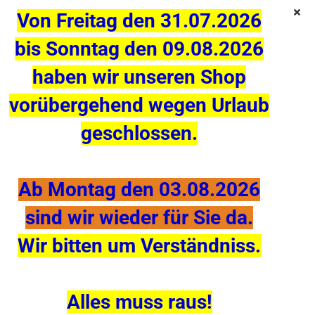
Von Freitag den 31.07.2026
bis Sonntag den 09.08.2026
Jebao / Jecod DP-4S Erweiterungsmodul , 4 Kanal
haben wir unseren Shop
Dosierpumpe
vorübergehend wegen Urlaub
geschlossen.
Ab Montag den 03.08.2026
sind wir wieder für Sie da.
Wir bitten um Verständniss.
Alles muss raus!