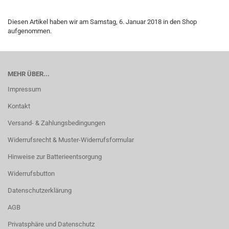
Diesen Artikel haben wir am Samstag, 6. Januar 2018 in den Shop
aufgenommen.
MEHR ÜBER...
Impressum
Kontakt
Versand- & Zahlungsbedingungen
Widerrufsrecht & Muster-Widerrufsformular
Hinweise zur Batterieentsorgung
Widerrufsbutton
Datenschutzerklärung
AGB
Privatsphäre und Datenschutz