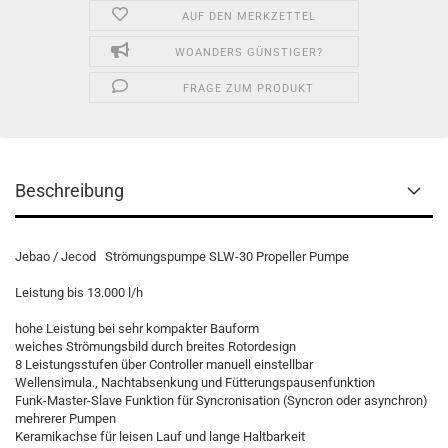
AUF DEN MERKZETTEL
WOANDERS GÜNSTIGER?
FRAGE ZUM PRODUKT
Beschreibung
Jebao / Jecod Strömungspumpe SLW-30 Propeller Pumpe
Leistung bis 13.000 l/h
hohe Leistung bei sehr kompakter Bauform
weiches Strömungsbild durch breites Rotordesign
8 Leistungsstufen über Controller manuell einstellbar
Wellensimula., Nachtabsenkung und Fütterungspausenfunktion
Funk-Master-Slave Funktion für Syncronisation (Syncron oder asynchron)
mehrerer Pumpen
Keramikachse für leisen Lauf und lange Haltbarkeit